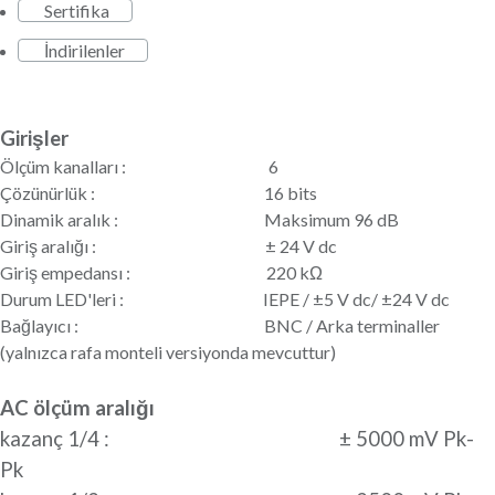
Sertifika
İndirilenler
Girişler
Ölçüm kanalları : 6
Çözünürlük : 16 bits
Dinamik aralık : Maksimum 96 dB
Giriş aralığı : ± 24 V dc
Giriş empedansı : 220 kΩ
Durum LED'leri : IEPE / ±5 V dc/ ±24 V dc
Bağlayıcı : BNC / Arka terminaller
(yalnızca rafa monteli versiyonda mevcuttur)
AC ölçüm aralığı
kazanç 1/4 : ± 5000 mV Pk-
Pk