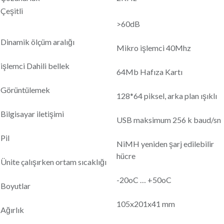
Çeşitli
>60dB
Dinamik ölçüm aralığı
Mikro işlemci 40Mhz
işlemci Dahili bellek
64Mb Hafıza Kartı
Görüntülemek
128*64 piksel, arka plan ışıklı
Bilgisayar iletişimi
USB maksimum 256 k baud/sn
Pil
NiMH yeniden şarj edilebilir
hücre
Ünite çalışırken ortam sıcaklığı
-20oC … +50oC
Boyutlar
105x201x41 mm
Ağırlık