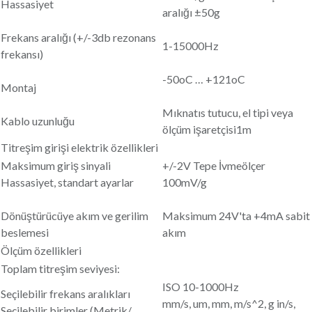
Hassasiyet
aralığı ±50g
Frekans aralığı (+/-3db rezonans
1-15000Hz
frekansı)
-50oC … +121oC
Montaj
Mıknatıs tutucu, el tipi veya
Kablo uzunluğu
ölçüm işaretçisi1m
Titreşim girişi elektrik özellikleri
Maksimum giriş sinyali
+/-2V Tepe İvmeölçer
Hassasiyet, standart ayarlar
100mV/g
Dönüştürücüye akım ve gerilim
Maksimum 24V'ta +4mA sabit
beslemesi
akım
Ölçüm özellikleri
Toplam titreşim seviyesi:
ISO 10-1000Hz
Seçilebilir frekans aralıkları
mm/s, um, mm, m/s^2, g in/s,
Seçilebilir birimler (Metrik/