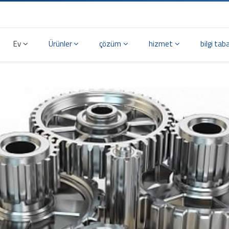
Ev
Ürünler
çözüm
hizmet
bilgi tab