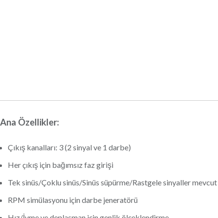
Ana Özellikler:
Çıkış kanalları: 3 (2 sinyal ve 1 darbe)
Her çıkış için bağımsız faz girişi
Tek sinüs/Çoklu sinüs/Sinüs süpürme/Rastgele sinyaller mevcu
RPM simülasyonu için darbe jeneratörü
Hız/İvme ve deplasman için genlik ölçeklendirme