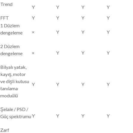
Trend
Y
Y
Y
Y
FFT
Y
Y
Y
Y
1 Düzlem
×
Y
Y
Y
dengeleme
2 Düzlem
×
Y
Y
Y
dengeleme
Bilyalı yatak,
kayış, motor
ve dişli kutusu
Y
Y
Y
Y
tanılama
moduülü
Şelale / PSD /
Y
Y
Y
Y
Güç spektrumu
Zarf