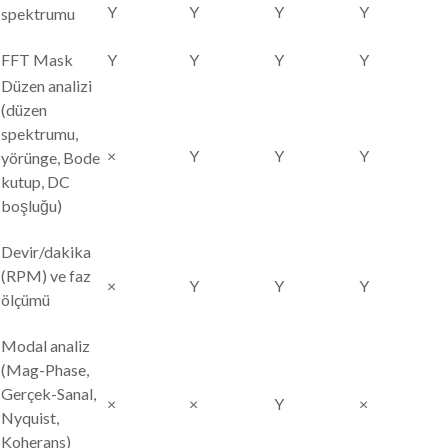
Y
Y
Y
Y
spektrumu
FFT Mask
Y
Y
Y
Y
Düzen analizi
(düzen
spektrumu,
×
Y
Y
Y
yörünge, Bode
kutup, DC
boşluğu)
Devir/dakika
(RPM) ve faz
×
Y
Y
Y
ölçümü
Modal analiz
(Mag-Phase,
Gerçek-Sanal,
×
×
Y
×
Nyquist,
Koherans)