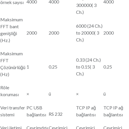
4000
4000
4000
örnek sayısı
300000( 3
Ch.)
Maksimum
6000 (24 Ch.)
FFT bant
2000
2000
to 20000( 3
2000
genişliği
Ch.)
(Hz.)
Maksimum
0.33 (24 Ch.)
FFT
1
0.25
to 0.15( 3
0.25
Çözünürlüğü
Ch.)
(Hz)
Röle
×
ü
×
ü
koruması
Veri transfer
PC USB
TCP IP ağ
TCP IP ağ
RS 232
sistemi
bağlantısı
bağlantısı
bağlantısı
Veri iletimi
Çevrimdışı
Çevrimiçi
Çevrimiçi
Çevrimiçi