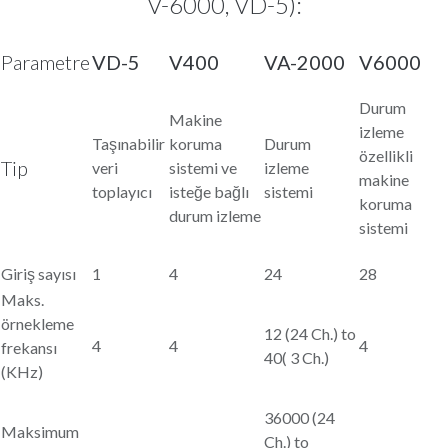
V-6000, VD-5):
Parametre
VD-5
V400
VA-2000
V6000
Durum
Makine
izleme
Taşınabilir
koruma
Durum
özellikli
Tip
veri
sistemi ve
izleme
makine
toplayıcı
isteğe bağlı
sistemi
koruma
durum izleme
sistemi
Giriş sayısı
1
4
24
28
Maks.
örnekleme
12 (24 Ch.) to
4
4
4
frekansı
40( 3 Ch.)
(KHz)
36000 (24
Maksimum
Ch.) to