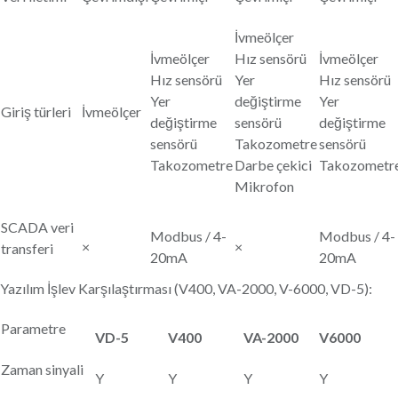
İvmeölçer
İvmeölçer
Hız sensörü
İvmeölçer
Hız sensörü
Yer
Hız sensörü
Yer
değiştirme
Yer
Giriş türleri
İvmeölçer
değiştirme
sensörü
değiştirme
sensörü
Takozometre
sensörü
Takozometre
Darbe çekici
Takozometr
Mikrofon
SCADA veri
Modbus / 4-
Modbus / 4-
×
×
transferi
20mA
20mA
Yazılım İşlev Karşılaştırması (V400, VA-2000, V-6000, VD-5):
Parametre
VD-5
V400
VA-2000
V6000
Zaman sinyali
Y
Y
Y
Y