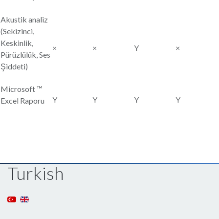
Akustik analiz
(Sekizinci,
Keskinlik,
×
×
Y
×
Pürüzlülük, Ses
Şiddeti)
Microsoft ™
Y
Y
Y
Y
Excel Raporu
Turkish