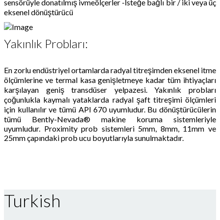
sensörüyle donatılmış ivmeölçerler -İsteğe bağlı bir / iki veya üç
eksenel dönüştürücü
Yakınlık Probları:
En zorlu endüstriyel ortamlarda radyal titreşimden eksenel itme
ölçümlerine ve termal kasa genişletmeye kadar tüm ihtiyaçları
karşılayan geniş transdüser yelpazesi. Yakınlık probları
çoğunlukla kaymalı yataklarda radyal şaft titreşimi ölçümleri
için kullanılır ve tümü API 670 uyumludur. Bu dönüştürücülerin
tümü Bently-Nevada® makine koruma sistemleriyle
uyumludur. Proximity prob sistemleri 5mm, 8mm, 11mm ve
25mm çapındaki prob ucu boyutlarıyla sunulmaktadır.
Turkish