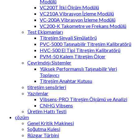
Modülü
VC200T İtki Ölçüm Modülü
VC210A Vibrasyon İzleme Modülü
VC-200A Vibrasyon İzleme Modülü
VC200-K Takometre ve Frekans Modülü
Test Ekipmanları
Titreşim Sinyali Simülatörü
PVC-5000 Taşınabilir Titreşim Kalibratörü
HVC-500 El Tipi Titreşim Kalibratörü
PVM-50 Kalem Titreşim Ölçer
Çevrimdışı Sistemler
Yüksek Performanslı Taşınabilir Veri
Toplayıcı
Titreşim Anahtar Kutusu
titreşim sensörleri
Yazılımlar
Vibsens-PRO Titreşim Ölçümü ve Analizi
CNHG Vibsens
Üretim Hattı Testi
çözüm
Genel Kritik Makinesi
Soğutma Kulesi
Rüzgar Türbini