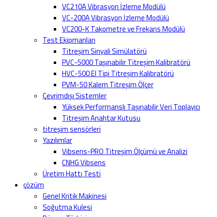
VC210A Vibrasyon İzleme Modülü
VC-200A Vibrasyon İzleme Modülü
VC200-K Takometre ve Frekans Modülü
Test Ekipmanları
Titreşim Sinyali Simülatörü
PVC-5000 Taşınabilir Titreşim Kalibratörü
HVC-500 El Tipi Titreşim Kalibratörü
PVM-50 Kalem Titreşim Ölçer
Çevrimdışı Sistemler
Yüksek Performanslı Taşınabilir Veri Toplayıcı
Titreşim Anahtar Kutusu
titreşim sensörleri
Yazılımlar
Vibsens-PRO Titreşim Ölçümü ve Analizi
CNHG Vibsens
Üretim Hattı Testi
çözüm
Genel Kritik Makinesi
Soğutma Kulesi