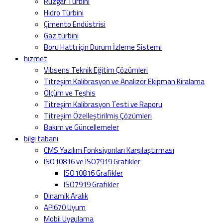
Rüzgar Türbini
Hidro Türbini
Çimento Endüstrisi
Gaz türbini
Boru Hattı için Durum İzleme Sistemi
hizmet
Vibsens Teknik Eğitim Çözümleri
Titreşim Kalibrasyon ve Analizör Ekipman Kiralama
Ölçüm ve Teşhis
Titreşim Kalibrasyon Testi ve Raporu
Titreşim Özelleştirilmiş Çözümleri
Bakım ve Güncellemeler
bilgi tabanı
CMS Yazılım Fonksiyonları Karşılaştırması
ISO10816 ve ISO7919 Grafikler
ISO10816 Grafikler
ISO7919 Grafikler
Dinamik Aralık
API670 Uyum
Mobil Uygulama