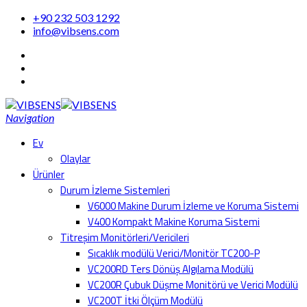
+90 232 503 1292
info@vibsens.com
Navigation
Ev
Olaylar
Ürünler
Durum İzleme Sistemleri
V6000 Makine Durum İzleme ve Koruma Sistemi
V400 Kompakt Makine Koruma Sistemi
Titreşim Monitörleri/Vericileri
Sıcaklık modülü Verici/Monitör TC200-P
VC200RD Ters Dönüş Algılama Modülü
VC200R Çubuk Düşme Monitörü ve Verici Modülü
VC200T İtki Ölçüm Modülü