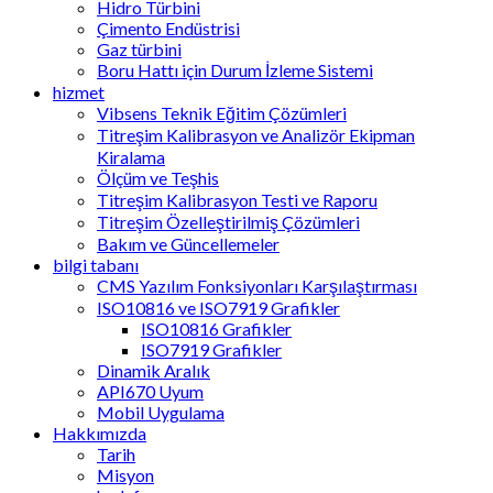
Hidro Türbini
Çimento Endüstrisi
Gaz türbini
Boru Hattı için Durum İzleme Sistemi
hizmet
Vibsens Teknik Eğitim Çözümleri
Titreşim Kalibrasyon ve Analizör Ekipman
Kiralama
Ölçüm ve Teşhis
Titreşim Kalibrasyon Testi ve Raporu
Titreşim Özelleştirilmiş Çözümleri
Bakım ve Güncellemeler
bilgi tabanı
CMS Yazılım Fonksiyonları Karşılaştırması
ISO10816 ve ISO7919 Grafikler
ISO10816 Grafikler
ISO7919 Grafikler
Dinamik Aralık
API670 Uyum
Mobil Uygulama
Hakkımızda
Tarih
Misyon