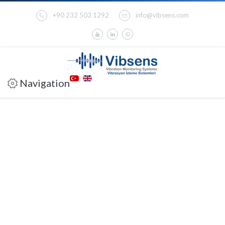
+90 232 503 1292
info@vibsens.com
Navigation
VC-200RD Ters
Dedektör Modülü
Ters
Dedektör/Hareketsiz