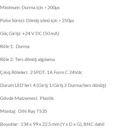
Minimum: Durma için > 200µs
Pulse Süresi: Dönüş yönü için > 250µs
Güç Girişi: +24 V DC (50 mA)
Röle 1: Durma
Röle 2: Ters dönüş algılama
Çıkış Röleleri: 2 SPDT, 1A Form C 24Vdc
Durum LED'leri: 4 (Giriş 1/Giriş 2 Durma/ters dönüş)
Gövde Malzemesi: Plastik
Montaj: DIN Ray TS35
Boyutlar: 134 x 99 x 22.5 mm (Y x D x G), BNC dahil