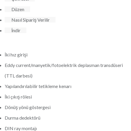
Düzen
Nasıl Sipariş Verilir
İndir
İki hız girişi
Eddy current/manyetik/fotoelektrik deplasman transdüseri
(TTL darbesi)
Yapılandırılabilir tetikleme kenarı
İki çıkış rölesi
Dönüş yönü göstergesi
Durma dedektörü
DIN ray montajı