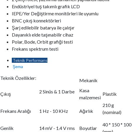
Endüstriyel tuş takımlı grafik LCD
IEPE/Yer Değiştirme monitörleri ile uyumlu
BNC çıkış konnektörleri
Şarj edilebilir batarya ile çalışır
Dayanıklı elde taşınabilir cihaz
Polar, Bode, Orbit grafiği testi
Frekans spektrum testi
Teknik Performans
Şema
Teknik Özellikler:
Mekanik
Kasa
2 Sinüs & 1 Darbe
Çıkış
Plastik
malzemesi
210 g
Frekans Aralığı
1 Hz - 10 KHz
Ağırlık
(nominal)
40 * 150 * 100
Genlik
14 mV - 1.4 V rms
Boyutlar
(mm)