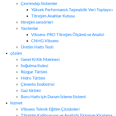
Çevrimdışı Sistemler
Yüksek Performanslı Taşınabilir Veri Toplayıcı
Titreşim Anahtar Kutusu
titreşim sensörleri
Yazılımlar
Vibsens-PRO Titreşim Ölçümü ve Analizi
CNHG Vibsens
Üretim Hattı Testi
çözüm
Genel Kritik Makinesi
Soğutma Kulesi
Rüzgar Türbini
Hidro Türbini
Çimento Endüstrisi
Gaz türbini
Boru Hattı için Durum İzleme Sistemi
hizmet
Vibsens Teknik Eğitim Çözümleri
Titreşim Kalibrasyon ve Analizör Ekipman Kiralama