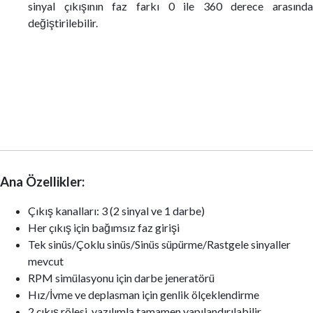
sinyal çıkışının faz farkı 0 ile 360 derece arasında
değiştirilebilir.
Ana Özellikler:
Çıkış kanalları: 3 (2 sinyal ve 1 darbe)
Her çıkış için bağımsız faz girişi
Tek sinüs/Çoklu sinüs/Sinüs süpürme/Rastgele sinyaller
mevcut
RPM simülasyonu için darbe jeneratörü
Hız/İvme ve deplasman için genlik ölçeklendirme
2 çıkış rölesi, yazılımla tamamen yapılandırılabilir