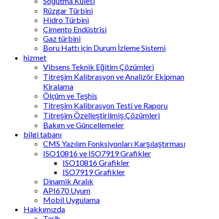
Soğutma Kulesi
Rüzgar Türbini
Hidro Türbini
Çimento Endüstrisi
Gaz türbini
Boru Hattı için Durum İzleme Sistemi
hizmet
Vibsens Teknik Eğitim Çözümleri
Titreşim Kalibrasyon ve Analizör Ekipman
Kiralama
Ölçüm ve Teşhis
Titreşim Kalibrasyon Testi ve Raporu
Titreşim Özelleştirilmiş Çözümleri
Bakım ve Güncellemeler
bilgi tabanı
CMS Yazılım Fonksiyonları Karşılaştırması
ISO10816 ve ISO7919 Grafikler
ISO10816 Grafikler
ISO7919 Grafikler
Dinamik Aralık
API670 Uyum
Mobil Uygulama
Hakkımızda
Tarih