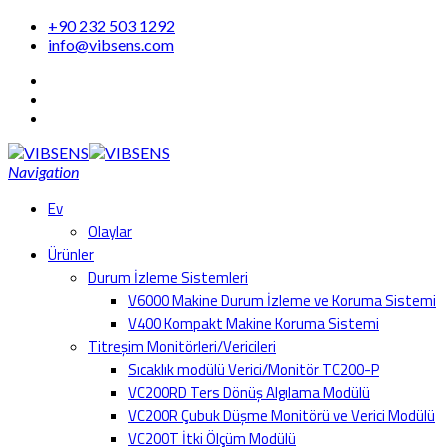
+90 232 503 1292
info@vibsens.com
Navigation
Ev
Olaylar
Ürünler
Durum İzleme Sistemleri
V6000 Makine Durum İzleme ve Koruma Sistemi
V400 Kompakt Makine Koruma Sistemi
Titreşim Monitörleri/Vericileri
Sıcaklık modülü Verici/Monitör TC200-P
VC200RD Ters Dönüş Algılama Modülü
VC200R Çubuk Düşme Monitörü ve Verici Modülü
VC200T İtki Ölçüm Modülü