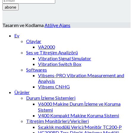
abone
Tasarım ve Kodlama
Atölye Ajans
Ev
Olaylar
VA2000
Ses ve Titreşim Analizörü
Vibration Signal Simulator
Vibration Switch Box
Softwares
Vibsens-PRO Vibration Measurement and
Analysis
Vibsens CNHG
Ürünler
Durum İzleme Sistemleri
V6000 Makine Durum İzleme ve Koruma
Sistemi
V400 Kompakt Makine Koruma Sistemi
Titreşim Monitörleri/Vericileri
Sıcaklık modülü Verici/Monitör TC200-P
VC200RD Ters Dönüş Algılama Modülü