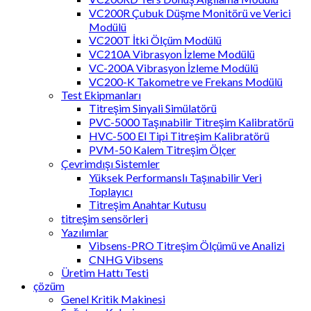
VC200R Çubuk Düşme Monitörü ve Verici
Modülü
VC200T İtki Ölçüm Modülü
VC210A Vibrasyon İzleme Modülü
VC-200A Vibrasyon İzleme Modülü
VC200-K Takometre ve Frekans Modülü
Test Ekipmanları
Titreşim Sinyali Simülatörü
PVC-5000 Taşınabilir Titreşim Kalibratörü
HVC-500 El Tipi Titreşim Kalibratörü
PVM-50 Kalem Titreşim Ölçer
Çevrimdışı Sistemler
Yüksek Performanslı Taşınabilir Veri
Toplayıcı
Titreşim Anahtar Kutusu
titreşim sensörleri
Yazılımlar
Vibsens-PRO Titreşim Ölçümü ve Analizi
CNHG Vibsens
Üretim Hattı Testi
çözüm
Genel Kritik Makinesi