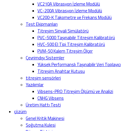
VC210A Vibrasyon İzleme Modülü
VC-200A Vibrasyon İzleme Modülü
VC200-K Takometre ve Frekans Modülü
Test Ekipmanları
Titreşim Sinyali Simülatörü
PVC-5000 Taşınabilir Titreşim Kalibratörü
HVC-500 El Tipi Titreşim Kalibratörü
PVM-50 Kalem Titreşim Ölçer
Çevrimdışı Sistemler
Yüksek Performanslı Taşınabilir Veri Toplayıcı
Titreşim Anahtar Kutusu
titreşim sensörleri
Yazılımlar
Vibsens-PRO Titreşim Ölçümü ve Analizi
CNHG Vibsens
Üretim Hattı Testi
çözüm
Genel Kritik Makinesi
Soğutma Kulesi