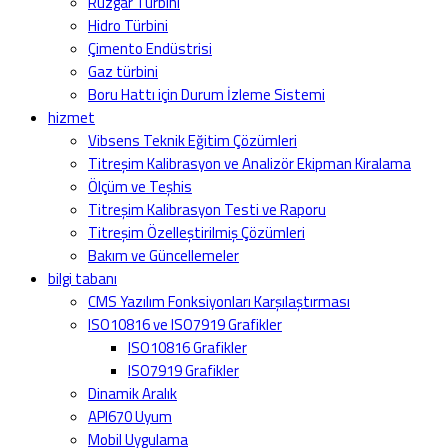
Rüzgar Türbini
Hidro Türbini
Çimento Endüstrisi
Gaz türbini
Boru Hattı için Durum İzleme Sistemi
hizmet
Vibsens Teknik Eğitim Çözümleri
Titreşim Kalibrasyon ve Analizör Ekipman Kiralama
Ölçüm ve Teşhis
Titreşim Kalibrasyon Testi ve Raporu
Titreşim Özelleştirilmiş Çözümleri
Bakım ve Güncellemeler
bilgi tabanı
CMS Yazılım Fonksiyonları Karşılaştırması
ISO10816 ve ISO7919 Grafikler
ISO10816 Grafikler
ISO7919 Grafikler
Dinamik Aralık
API670 Uyum
Mobil Uygulama