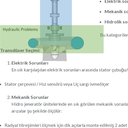
Elektrik so
Mekanik so
Hidrolik so
Bu kategorileri
Transdüser Seçimi:
Elektrik Sorunları
En sık karşılaşılan elektrik sorunları arasında stator çubuğu/
Stator çerçevesi / Hız sensörü veya Uç sargı ivmeölçer
Mekanik Sorunlar
Hidro jeneratör ünitelerinde en sık görülen mekanik sorunlar
arızalar şu şekilde ölçülür:
Radyal titreşimleri ölçmek için dik açılarla monte edilmiş 2 adet