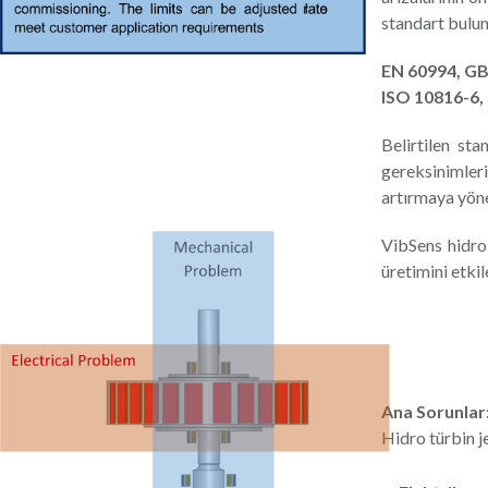
standart bulun
EN 60994, GB
ISO 10816-6,
Belirtilen st
gereksinimleri
artırmaya yöne
VibSens hidro 
üretimini etki
Ana Sorunlar
Hidro türbin j