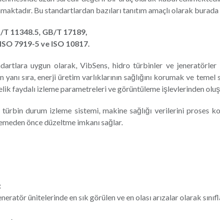
maktadır. Bu standartlardan bazıları tanıtım amaçlı olarak burada
/T 11348.5, GB/T 17189,
 ISO 7919-5 ve ISO 10817.
andartlara uygun olarak, VibSens, hidro türbinler ve jeneratörler
n yanı sıra, enerji üretim varlıklarının sağlığını korumak ve temel 
lik faydalı izleme parametreleri ve görüntüleme işlevlerinden oluşa
türbin durum izleme sistemi, makine sağlığı verilerini proses ko
lemeden önce düzeltme imkanı sağlar.
:
eneratör ünitelerinde en sık görülen ve en olası arızalar olarak sın