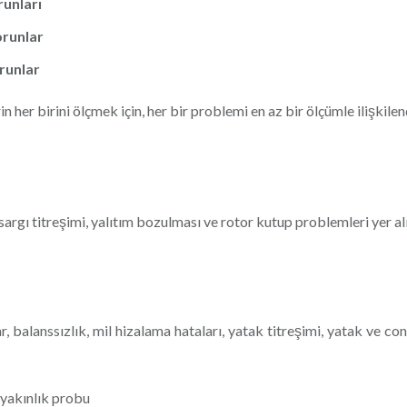
runları
runlar
runlar
n her birini ölçmek için, her bir problemi en az bir ölçümle ilişkilen
sargı titreşimi, yalıtım bozulması ve rotor kutup problemleri yer alı
, balanssızlık, mil hizalama hataları, yatak titreşimi, yatak ve c
 yakınlık probu