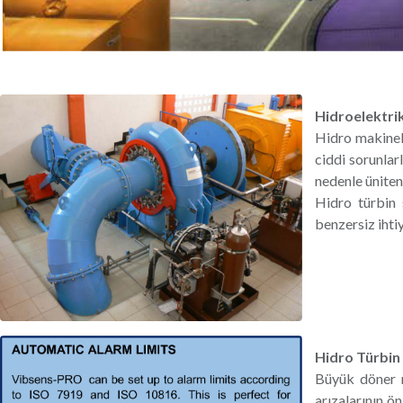
Hidroelektrik
Hidro makinele
ciddi sorunlar
nedenle üniten
Hidro türbin 
benzersiz ihti
Hidro Türbin
Büyük döner m
arızalarının ö