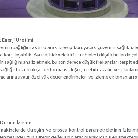
 Enerji Üretimi:
rinin sağlığını aktif olarak izleyip koruyacak güvenilir sağlık izl
la karşılaşabilir. Ayrıca, hidroelektrik türbinleri düşük hızlarda ça
in sağlığını analiz etmek, bu son derece düşük frekansları tespit ed
sağlığı bozuldukça performans düşer, üretim azalır ve planlanm
yaçlarına uygun özel yük değerlendirmeleri ve izleme ekipmanları ge
 Durum İzleme:
akinelerde titreşim ve proses kontrol parametrelerinin izlenme
nlenmesinde uzun süredir değerli bir araç olarak kabul edilmektedir.