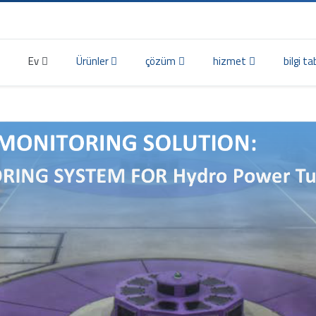
Ev
Ürünler
çözüm
hizmet
bilgi ta