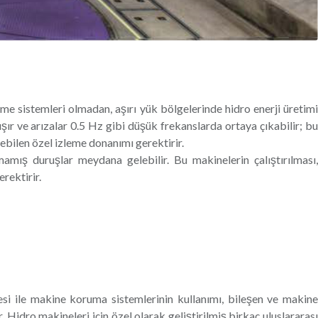
eme sistemleri olmadan, aşırı yük bölgelerinde hidro enerji üretimi
lışır ve arızalar 0.5 Hz gibi düşük frekanslarda ortaya çıkabilir; bu
ebilen özel izleme donanımı gerektirir.
amış duruşlar meydana gelebilir. Bu makinelerin çalıştırılması,
rektirir.
si ile makine koruma sistemlerinin kullanımı, bileşen ve makine
 Hidro makineleri için özel olarak geliştirilmiş birkaç uluslararası