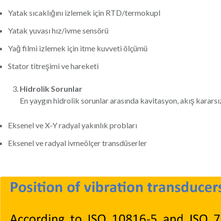
Yatak sıcaklığını izlemek için RTD/termokupl
Yatak yuvası hız/ivme sensörü
Yağ filmi izlemek için itme kuvveti ölçümü
Stator titreşimi ve hareketi
Hidrolik Sorunlar
En yaygın hidrolik sorunlar arasında kavitasyon, akış kararsız
Eksenel ve X-Y radyal yakınlık probları
Eksenel ve radyal ivmeölçer transdüserler