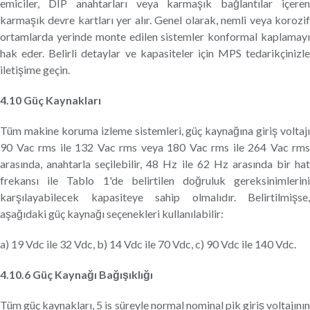
emiciler, DIP anahtarları veya karmaşık bağlantılar içeren
karmaşık devre kartları yer alır. Genel olarak, nemli veya korozif
ortamlarda yerinde monte edilen sistemler konformal kaplamayı
hak eder. Belirli detaylar ve kapasiteler için MPS tedarikçinizle
iletişime geçin.
4.10 Güç Kaynakları
Tüm makine koruma izleme sistemleri, güç kaynağına giriş voltajı
90 Vac rms ile 132 Vac rms veya 180 Vac rms ile 264 Vac rms
arasında, anahtarla seçilebilir, 48 Hz ile 62 Hz arasında bir hat
frekansı ile Tablo 1'de belirtilen doğruluk gereksinimlerini
karşılayabilecek kapasiteye sahip olmalıdır. Belirtilmişse,
aşağıdaki güç kaynağı seçenekleri kullanılabilir:
a) 19 Vdc ile 32 Vdc, b) 14 Vdc ile 70 Vdc, c) 90 Vdc ile 140 Vdc.
4.10.6 Güç Kaynağı Bağışıklığı
Tüm güç kaynakları, 5 ìs süreyle normal nominal pik giriş voltajının