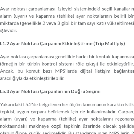
Ayar noktası çarpanlaması, izleyici sistemindeki seçili kanalların
alarm (uyarı) ve kapanma (tehlike) ayar noktalarının belirli bir
miktarda (genellikle 2 veya 3 gibi bir tam sayı katı) yükseltilmesi
işlevidir.
I.1.2 Ayar Noktası Çarpanını Etkinleştirme (Trip Multiply)
Ayar noktası çarpanlaması genellikle harici bir kontak kapanması
(örneğin bir türbin kontrol sistemi röle çıkışı) ile etkinleştirilir.
Ancak, bu komut bazı MPS'lerde dijital iletişim bağlantısı
aracılığıyla da etkinleştirilebilir.
I.5.3 Ayar Noktası Çarpanlarının Doğru Seçimi
Yukarıdaki I.5.2'de belgelenen her ölçüm konumunun karakteristik
tepkisi, uygun çarpanı belirlemek için de kullanılmalıdır. Çarpan,
alarm (uyarı) ve kapanma (tehlike) ayar noktalarını rezonans
noktasındaki makineye özgü tepkinin üzerinde olacak şekilde
olabildiğince küçük seçilmelidir. Bu standarda uyan MPS'lerin 2