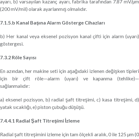
ayarı, b) varsayılan kazanç ayarı, fabrika tarafından 7.87 mV/µm
(200 mV/mil) olarak ayarlanmış olmalıdır.
7.1.5.b Kanal Başına Alarm Gösterge Cihazları
b) Her kanal veya eksenel pozisyon kanal çifti için alarm (uyarı)
göstergesi.
7.3.2 Röle Sayısı
En azından, her makine seti için aşağıdaki izlenen değişken tipleri
için bir çift röle—alarm (uyarı) ve kapanma (tehlike)—
sağlanmalıdır:
a) eksenel pozisyon, b) radial şaft titreşimi, c) kasa titreşimi, d)
yatak sıcaklığı, e) piston çubuğu düşüşü.
7.4.4.1 Radial Şaft Titreşimi İzleme
Radial şaft titreşimini izleme için tam ölçekli aralık, 0 ile 125 µm (0