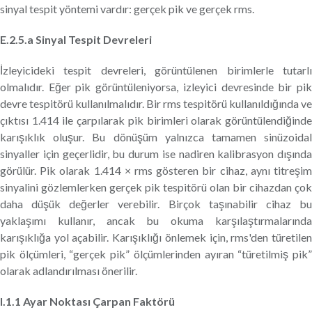
sinyal tespit yöntemi vardır: gerçek pik ve gerçek rms.
E.2.5.a Sinyal Tespit Devreleri
İzleyicideki tespit devreleri, görüntülenen birimlerle tutarlı
olmalıdır. Eğer pik görüntüleniyorsa, izleyici devresinde bir pik
devre tespitörü kullanılmalıdır. Bir rms tespitörü kullanıldığında ve
çıktısı 1.414 ile çarpılarak pik birimleri olarak görüntülendiğinde
karışıklık oluşur. Bu dönüşüm yalnızca tamamen sinüzoidal
sinyaller için geçerlidir, bu durum ise nadiren kalibrasyon dışında
görülür. Pik olarak 1.414 × rms gösteren bir cihaz, aynı titreşim
sinyalini gözlemlerken gerçek pik tespitörü olan bir cihazdan çok
daha düşük değerler verebilir. Birçok taşınabilir cihaz bu
yaklaşımı kullanır, ancak bu okuma karşılaştırmalarında
karışıklığa yol açabilir. Karışıklığı önlemek için, rms'den türetilen
pik ölçümleri, “gerçek pik” ölçümlerinden ayıran “türetilmiş pik”
olarak adlandırılması önerilir.
I.1.1 Ayar Noktası Çarpan Faktörü