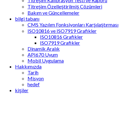
Titreşim Kalibrasyon Testi ve Raporu
Titreşim Özelleştirilmiş Çözümleri
Bakım ve Güncellemeler
bilgi tabanı
CMS Yazılım Fonksiyonları Karşılaştırması
ISO10816 ve ISO7919 Grafikler
ISO10816 Grafikler
ISO7919 Grafikler
Dinamik Aralık
API670 Uyum
Mobil Uygulama
Hakkımızda
Tarih
Misyon
hedef
kişiler