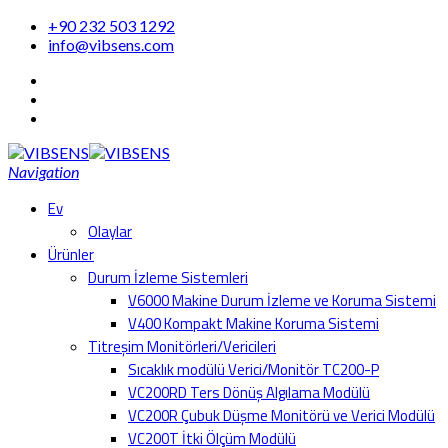
+90 232 503 1292
info@vibsens.com
Navigation
Ev
Olaylar
Ürünler
Durum İzleme Sistemleri
V6000 Makine Durum İzleme ve Koruma Sistemi
V400 Kompakt Makine Koruma Sistemi
Titreşim Monitörleri/Vericileri
Sıcaklık modülü Verici/Monitör TC200-P
VC200RD Ters Dönüş Algılama Modülü
VC200R Çubuk Düşme Monitörü ve Verici Modülü
VC200T İtki Ölçüm Modülü