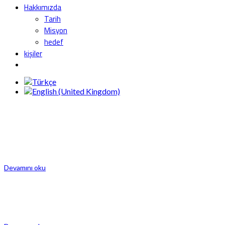
Hakkımızda
Tarih
Misyon
hedef
kişiler
VC200T İTME ÖLÇÜM MODÜLÜ
VC200T, itme (eksenel) konum kontrolü için API-670'in gereksinimlerini
karşılayan bağımsız bir analog itme konumu ölçüm ve koruma modülüdür ve röle
modülleri ve PLC/ için 4-20mA çıkışın eklenmesiyle VC-200A koruma sisteminin
tüm özelliklerini sağlar. DCS veya diğer standart 4-20 mA kaydediciler.
Devamını oku
SOĞUTMA KULESİ DURUM İZLEME ÇÖZÜMÜ
Soğutma kuleleri günümüzde birçok endüstride üretimin kritik bir bileşenidir.
Enerji santrallerinde, kimya tesislerinde, rafinerilerde, gıda işleme ünitelerinde
ve büyük binalarda (HVAC) kullanılırlar.