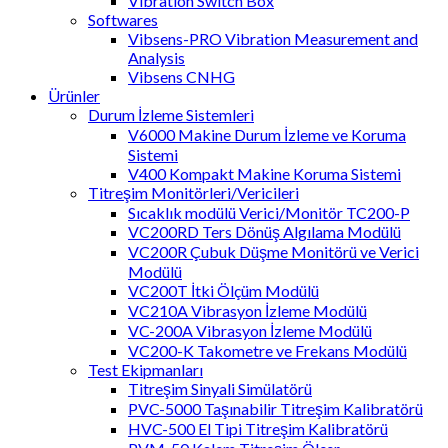
Vibration Switch Box
Softwares
Vibsens-PRO Vibration Measurement and
Analysis
Vibsens CNHG
Ürünler
Durum İzleme Sistemleri
V6000 Makine Durum İzleme ve Koruma
Sistemi
V400 Kompakt Makine Koruma Sistemi
Titreşim Monitörleri/Vericileri
Sıcaklık modülü Verici/Monitör TC200-P
VC200RD Ters Dönüş Algılama Modülü
VC200R Çubuk Düşme Monitörü ve Verici
Modülü
VC200T İtki Ölçüm Modülü
VC210A Vibrasyon İzleme Modülü
VC-200A Vibrasyon İzleme Modülü
VC200-K Takometre ve Frekans Modülü
Test Ekipmanları
Titreşim Sinyali Simülatörü
PVC-5000 Taşınabilir Titreşim Kalibratörü
HVC-500 El Tipi Titreşim Kalibratörü