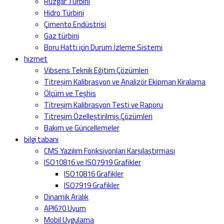
Rüzgar Türbini
Hidro Türbini
Çimento Endüstrisi
Gaz türbini
Boru Hattı için Durum İzleme Sistemi
hizmet
Vibsens Teknik Eğitim Çözümleri
Titreşim Kalibrasyon ve Analizör Ekipman Kiralama
Ölçüm ve Teşhis
Titreşim Kalibrasyon Testi ve Raporu
Titreşim Özelleştirilmiş Çözümleri
Bakım ve Güncellemeler
bilgi tabanı
CMS Yazılım Fonksiyonları Karşılaştırması
ISO10816 ve ISO7919 Grafikler
ISO10816 Grafikler
ISO7919 Grafikler
Dinamik Aralık
API670 Uyum
Mobil Uygulama