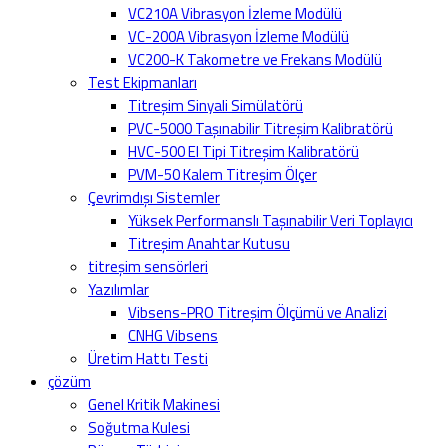
VC210A Vibrasyon İzleme Modülü
VC-200A Vibrasyon İzleme Modülü
VC200-K Takometre ve Frekans Modülü
Test Ekipmanları
Titreşim Sinyali Simülatörü
PVC-5000 Taşınabilir Titreşim Kalibratörü
HVC-500 El Tipi Titreşim Kalibratörü
PVM-50 Kalem Titreşim Ölçer
Çevrimdışı Sistemler
Yüksek Performanslı Taşınabilir Veri Toplayıcı
Titreşim Anahtar Kutusu
titreşim sensörleri
Yazılımlar
Vibsens-PRO Titreşim Ölçümü ve Analizi
CNHG Vibsens
Üretim Hattı Testi
çözüm
Genel Kritik Makinesi
Soğutma Kulesi