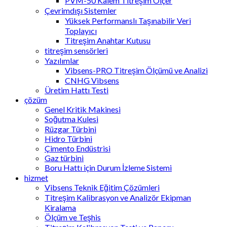
PVM-50 Kalem Titreşim Ölçer
Çevrimdışı Sistemler
Yüksek Performanslı Taşınabilir Veri
Toplayıcı
Titreşim Anahtar Kutusu
titreşim sensörleri
Yazılımlar
Vibsens-PRO Titreşim Ölçümü ve Analizi
CNHG Vibsens
Üretim Hattı Testi
çözüm
Genel Kritik Makinesi
Soğutma Kulesi
Rüzgar Türbini
Hidro Türbini
Çimento Endüstrisi
Gaz türbini
Boru Hattı için Durum İzleme Sistemi
hizmet
Vibsens Teknik Eğitim Çözümleri
Titreşim Kalibrasyon ve Analizör Ekipman
Kiralama
Ölçüm ve Teşhis