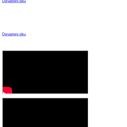
Devamını oku
RÜZGAR TÜRBİNİ DURUM İZLEME ÇÖZÜMÜ
Rüzgar enerjisi endüstrisi, diğer enerji üretimi türleriyle rekabet edebilme
baskısı ve işletme ve bakım maliyetlerini düşürme ihtiyacının artması gibi
zorluklar nedeniyle sürekli bir evrim durumuyla karşı karşıyadır.
Devamını oku